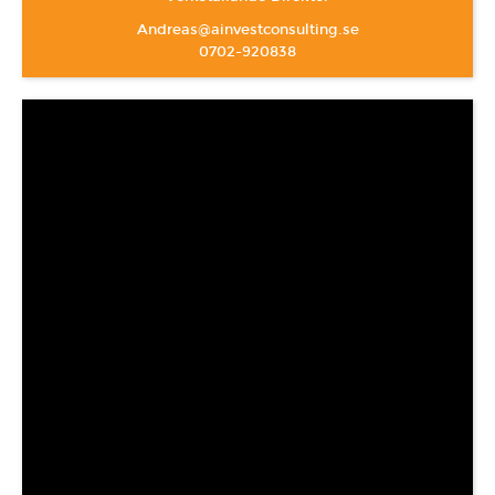
A
ndreas@ainvestconsulting.se
0702-920838