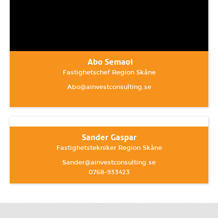
Abo Semaoi
Fastighetschef Region Skåne
A
bo@ainvestconsulting.se
Sander Gaspar
Fastighetstekniker Region Skåne
Sander
@ainvestconsulting.se
0768-933423