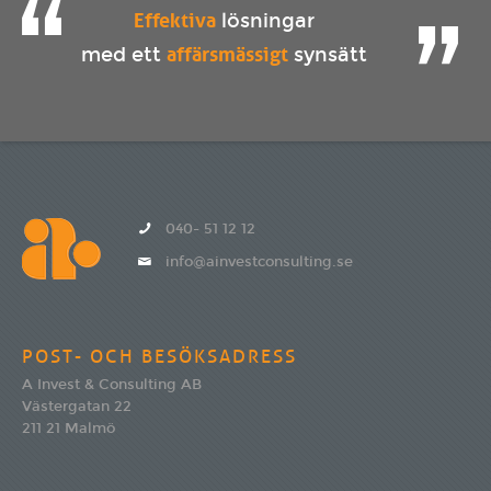
Effektiva
lösningar
affärsmässigt
med ett
synsätt
040- 51 12 12
info@ainvestconsulting.se
POST- OCH BESÖKSADRESS
A Invest & Consulting AB
Västergatan 22
211 21 Malmö