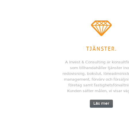
TJÄNSTER.
A Invest & Consulting är konsultf
som tillhandahåller tjänster in
redovisning, bokslut, löneadministr
management, förvärv och försäljn
företag samt fastighetsförvaltni
Kunden sätter målen, vi visar vä
Läs mer