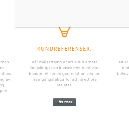
KUNDREFERENSER.
irman
Vår målsättning är att alltid arbeta
Ni är
om
långsiktigt och konsekvent med våra
möt
ation,
kunder. Vi ser en god relation som en
behov
ing av
framgångsfaktor för att nå ett bra
ng.
resultat.
gen!
Läs mer