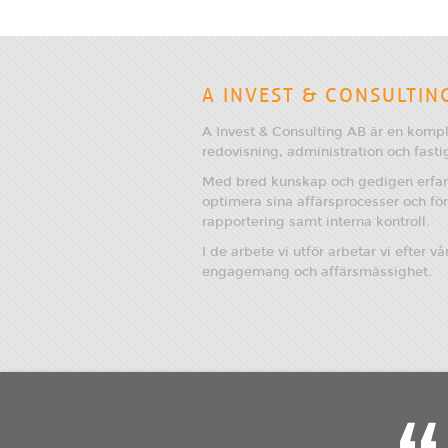
A INVEST & CONSULTIN
A Invest & Consulting AB är en komp
redovisning, administration och fasti
Med bred kunskap och gedigen erfare
optimera sina affärsprocesser och fö
rapportering samt interna kontroll.
I de arbete vi utför arbetar vi efter vå
engagemang och affärsmässighet.