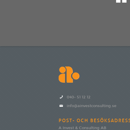
040- 51 12 12
info@ainvestconsulting.se
POST- OCH BESÖKSADRES
A Invest & Consulting AB