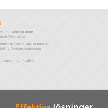
G
lett konsultbyrå inom
ghetsförvaltning.
nhet hjälper vi våra kunder att
rbättra företagsledningens
ra värderingar kvalitet,
Effektiva
lösningar